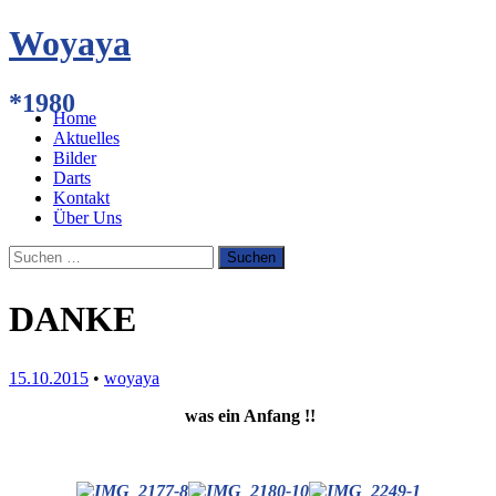
Woyaya
*1980
Menü
Zum
Home
Inhalt
Aktuelles
springen
Bilder
Darts
Kontakt
Über Uns
Suchen
nach:
DANKE
15.10.2015
•
woyaya
was ein Anfang !!