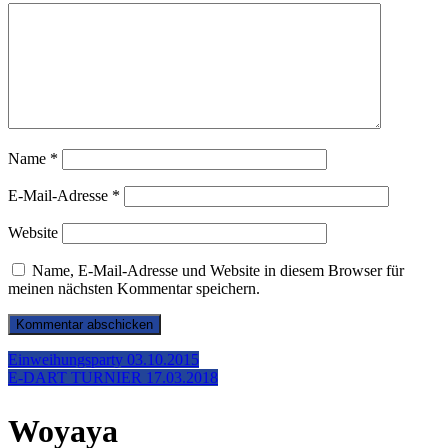
Name
*
E-Mail-Adresse
*
Website
Name, E-Mail-Adresse und Website in diesem Browser für
meinen nächsten Kommentar speichern.
Beitragsnavigation
Einweihungsparty 03.10.2015
E-DART TURNIER 17.03.2018
Woyaya